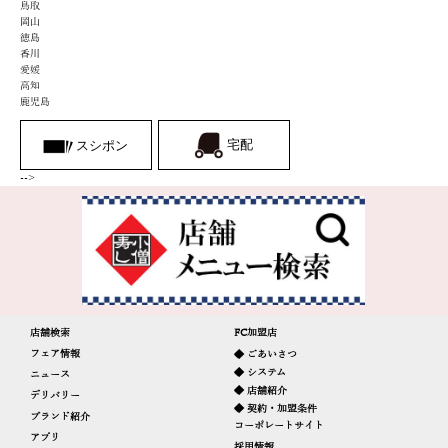
宅配
スシポン
-->
店舗検索
FC加盟店
フェア情報
◆ ごあいさつ
◆ システム
ニュース
◆ 店舗紹介
デリバリー
◆ 契約・加盟条件
ブランド紹介
コーポレートサイト
アプリ
採用情報