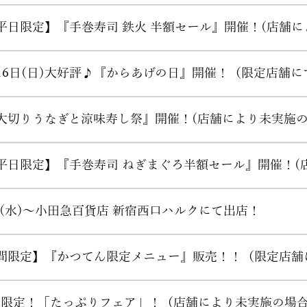
)～【平日限定】『手巻寿司 鉄火 半額セール』開催！(店
・8月16日(日)大好評♪『からあげの日』開催！（限定店舗
)～『大切りうなぎと涼味寿し祭』開催！(店舗により未実施
)～【平日限定】『手巻寿司 ねぎまぐろ半額セール』開催！
(水)～小田急百貨店 新宿西口ハルクにて出店！
【期間限定】『かつてん限定メニュー』販売！！（限定店
～期間限定！「たっぷりフェア」！（店舗により未実施の場