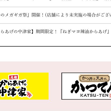
～『夏のメガギガ祭』開催！(店舗により未実施の場合がござ
～【からあげの中津家】期間限定！『ねぎマヨ辣油からあ