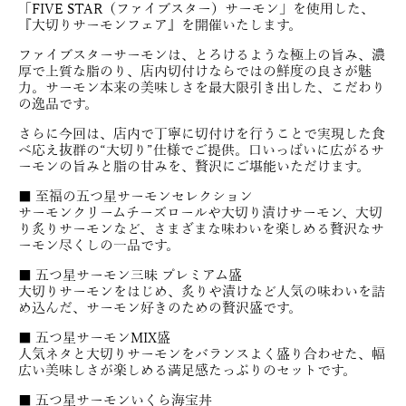
「FIVE STAR（ファイブスター）サーモン」を使用した、
『大切りサーモンフェア』を開催いたします。
ファイブスターサーモンは、とろけるような極上の旨み、濃
厚で上質な脂のり、店内切付けならではの鮮度の良さが魅
力。サーモン本来の美味しさを最大限引き出した、こだわり
の逸品です。
さらに今回は、店内で丁寧に切付けを行うことで実現した食
べ応え抜群の“大切り”仕様でご提供。口いっぱいに広がるサ
ーモンの旨みと脂の甘みを、贅沢にご堪能いただけます。
■ 至福の五つ星サーモンセレクション
サーモンクリームチーズロールや大切り漬けサーモン、大切
り炙りサーモンなど、さまざまな味わいを楽しめる贅沢なサ
ーモン尽くしの一品です。
■ 五つ星サーモン三昧 プレミアム盛
大切りサーモンをはじめ、炙りや漬けなど人気の味わいを詰
め込んだ、サーモン好きのための贅沢盛です。
■ 五つ星サーモンMIX盛
人気ネタと大切りサーモンをバランスよく盛り合わせた、幅
広い美味しさが楽しめる満足感たっぷりのセットです。
■ 五つ星サーモンいくら海宝丼