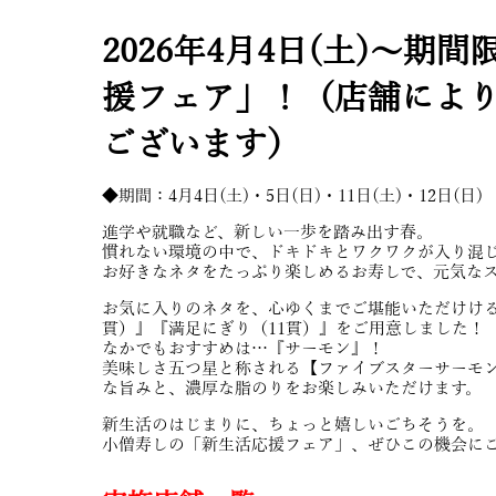
2026年4月4日(土)～期
援フェア」！（店舗によ
ございます）
◆期間：4月4日(土)・5日(日)・11日(土)・12日(日)
進学や就職など、新しい一歩を踏み出す春。
慣れない環境の中で、ドキドキとワクワクが入り混
お好きなネタをたっぷり楽しめるお寿しで、元気な
お気に入りのネタを、心ゆくまでご堪能いただけける
貫）』『満足にぎり（11貫）』をご用意しました！
なかでもおすすめは…『サーモン』！
美味しさ五つ星と称される【ファイブスターサーモ
な旨みと、濃厚な脂のりをお楽しみいただけます。
新生活のはじまりに、ちょっと嬉しいごちそうを。
小僧寿しの「新生活応援フェア」、ぜひこの機会に