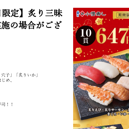
平日限定】炙り三昧
実施の場合がござ
り穴子」「炙りいか」
はじめ、
寿司！！