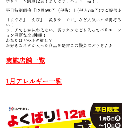
ボリューム満点12貫！よくばり！バリュー盛！！
平日特別価格『12貫690円（税抜）』(税込745円)でご提供♪
「まぐろ」「えび」「炙りサーモン」など人気ネタが勢ぞろ
い！
フェアでしか味わえない、炙りネタなども入ってバリエーシ
ョン豊富な全8種類！
あなたはどのネタ推し？
お好きなネタが入った商品を是非この機会にどうぞ♪♪
実施店舗一覧
1月アレルギー一覧