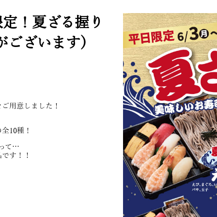
日限定！夏ざる握り
がございます)
をご用意しました！
全10種！
って…
品です！！