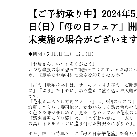
【ご予約承り中】2024年5月
日(日)「母の日フェア」
未実施の場合がございます
◆期間：5月11日(土)・12日(日)
『お母さん、いつもありがとう』
いつも家族の事を想って頑張ってくれているお母さ
め、《豪華なお寿司》で食卓を彩りませんか？
『母の日豪華花盛』は、サーモン・甘えびの「ご馳
に」「ぶり」を中心に、彩り豊かに盛り込んだ大輪
です。
『花束ミニちらし寿司アソート』は、9個のマスの中
海鮮ミニちらし寿司他を、かわいらしく詰め合わせま
く色々な味が楽しめて、見た目もカラフルで花束の
『感謝贅沢にぎり盛』は、「本ずわいがに」「ぶり
の高いネタをメインに盛り付けた贅沢なにぎりです
また、嬉しい特典として「母の日豪華花盛」を含む