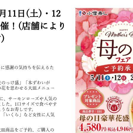
11日(土)・12
開催！(店舗により
)
んに感謝の気持ちを伝えるた
走のっけ盛」「本ずわいが
の花を思わせる大皿メニュー
に、サーモンローズや人気の
した。1口サイズで食べやす
ようなお寿しです。
」「いくら」など女性に人気
。
大皿商品をご予約、ご購入の