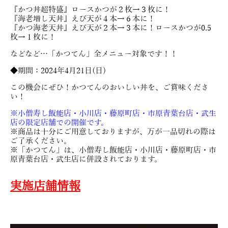
『かつ丼超特盛』ロースかつが２枚→３枚に！
『海老増し天丼』えび天が４本→６本に！
『かつ海老天丼』えび天が２本→３本に！ロースかつが0.5
枚→１枚に！
などなど…「かつてん」全メニュー対象です！！
◆期間：2024年4月21日(日)
この機会にぜひ！かつてんのおいしい丼を、ご賞味くださ
い！
※小僧寿し飯能店・小川店・藤原町店・市原青葉台店・武生
店の限定店舗での開催です。
※商品は十分にご用意しておりますが、万が一品切れの際は
ご了承ください。
※「かつてん」は、小僧寿し飯能店・小川店・藤原町店・市
原青葉台店・武生店に併設されております。
実施店舗情報