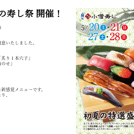
夏の寿し祭 開催！
)
用意いたしました。
「炙り１本穴子」
肉のせ」
な新感覚メニューです。
なり、