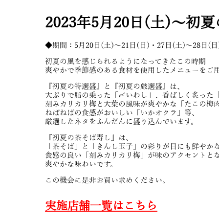
2023年5月20日(土)～初
◆期間：5月20日(土)～21日(日)・27日(土)～28日(日
初夏の風を感じられるようになってきたこの時期
爽やかで季節感のある食材を使用したメニューをご
『初夏の特選盛』と『初夏の厳選盛』は、
大ぶりで脂の乗った「〆いわし」、香ばしく炙った
刻みカリカリ梅と大葉の風味が爽やかな「たこの梅
ねばねばの食感がおいしい「いかオクラ」等、
厳選したネタをふんだんに盛り込んでいます。
『初夏の茶そば寿し』は、
「茶そば」と「きんし玉子」の彩りが目にも鮮やか
食感の良い「刻みカリカリ梅」が味のアクセントと
爽やかな味わいです。
この機会に是非お買い求めください。
実施店舗一覧はこちら