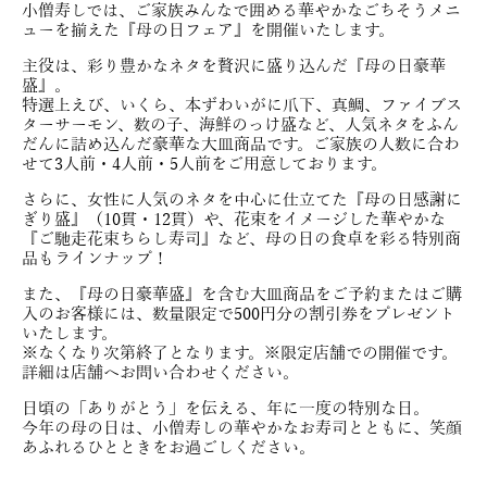
小僧寿しでは、ご家族みんなで囲める華やかなごちそうメニ
ューを揃えた『母の日フェア』を開催いたします。
主役は、彩り豊かなネタを贅沢に盛り込んだ『母の日豪華
盛』。
特選上えび、いくら、本ずわいがに爪下、真鯛、ファイブス
ターサーモン、数の子、海鮮のっけ盛など、人気ネタをふん
だんに詰め込んだ豪華な大皿商品です。ご家族の人数に合わ
せて3人前・4人前・5人前をご用意しております。
さらに、女性に人気のネタを中心に仕立てた『母の日感謝に
ぎり盛』（10貫・12貫）や、花束をイメージした華やかな
『ご馳走花束ちらし寿司』など、母の日の食卓を彩る特別商
品もラインナップ！
また、『母の日豪華盛』を含む大皿商品をご予約またはご購
入のお客様には、数量限定で500円分の割引券をプレゼント
いたします。
※なくなり次第終了となります。※限定店舗での開催です。
詳細は店舗へお問い合わせください。
日頃の「ありがとう」を伝える、年に一度の特別な日。
今年の母の日は、小僧寿しの華やかなお寿司とともに、笑顔
あふれるひとときをお過ごしください。