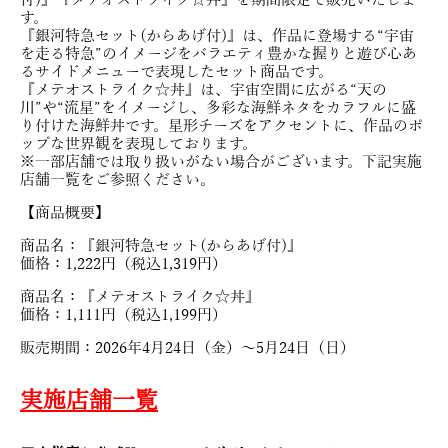
付)』『メテオストライク☆丼』を期間限定で販売いたしま
す。
『銀河特急セット(からあげ付)』は、作品に登場する“宇宙
を走る特急”のイメージをバラエティ豊かな握りと遊び心あ
るサイドメニューで表現したセット商品です。
『メテオストライク☆丼』は、宇宙空間に広がる“天の
川”や“流星”をイメージし、多彩な海鮮ネタをカラフルに盛
り付けた海鮮丼です。星形チーズをアクセントに、作品のポ
ップな世界観を表現しております。
※一部店舗では取り扱いがない場合がございます。下記実施
店舗一覧をご参照ください。
【商品概要】
商品名：『銀河特急セット(からあげ付)』
価格：1,222円（税込1,319円）
商品名：『メテオストライク☆丼』
価格：1,111円（税込1,199円）
販売期間：2026年4月24日（金）〜5月24日（日）
実施店舗一覧