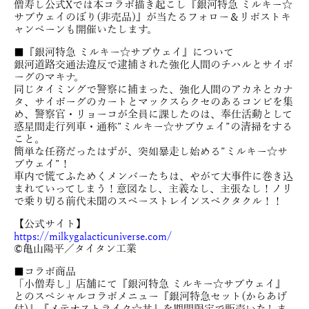
僧寿し公式Xでは本コラボ描き起こし『銀河特急 ミルキー☆
サブウェイのぼり(非売品)』が当たるフォロー＆リポストキ
ャンペーンも開催いたします。
■『銀河特急 ミルキー☆サブウェイ』について
銀河道路交通法違反で逮捕された強化人間のチハルとサイボ
ーグのマキナ。
同じタイミングで警察に捕まった、強化人間のアカネとカナ
タ、サイボーグのカートとマックスらクセのあるコンビを集
め、警察官・リョーコが全員に課したのは、奉仕活動として
惑星間走行列車・通称”ミルキー☆サブウェイ”の清掃をする
こと。
簡単な任務だったはずが、突如暴走し始める”ミルキー☆サ
ブウェイ”！
車内で慌てふためくメンバーたちは、やがて大事件に巻き込
まれていってしまう！意図なし、主義なし、主張なし！ノリ
で乗り切る前代未聞のスペーストレインスペクタクル！！
【公式サイト】
https://milkygalacticuniverse.com/
©亀山陽平／タイタン工業
■コラボ商品
「小僧寿し」店舗にて『銀河特急 ミルキー☆サブウェイ』
とのスペシャルコラボメニュー『銀河特急セット(からあげ