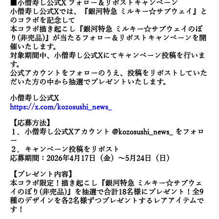
■小僧寿し公式X フォロー＆リポストキャンペーン
小僧寿し公式Xでは、『銀河特急 ミルキー☆サブウェイ』と
のコラボを記念して
本コラボ描き起こし『銀河特急 ミルキー☆サブウェイのぼ
り(非売品)』が当たるフォロー＆リポストキャンペーンを開
催いたします。
対象期間中、小僧寿し公式Xにてキャンペーン投稿を行いま
す。
公式アカウントをフォローのうえ、投稿をリポストしていた
だいた方の中から抽選でプレゼントいたします。
小僧寿し公式X
https://x.com/kozosushi_news_
【応募方法】
１．小僧寿し公式Xアカウント @kozosushi_news_ をフォロ
ー
２．キャンペーン投稿をリポスト
応募期間：2026年4月17日（金）〜5月24日（日）
【プレゼント内容】
本コラボ限定！描き起こし『銀河特急 ミルキー☆サブウェ
イのぼり(非売品)』を抽選で合計18名様にプレゼント！全9
種のデザインを各2名様ずつプレゼントするレアアイテムで
す！