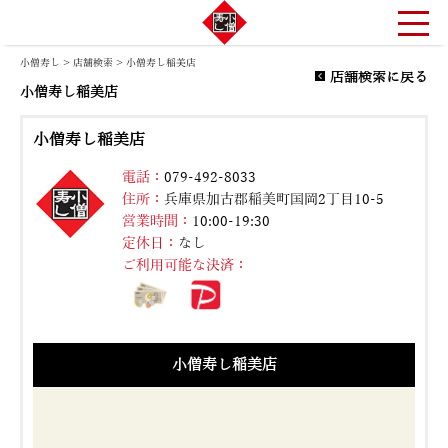
小僧寿し
>
店舗検索
> 小僧寿し稲美店
店舗検索に戻る
小僧寿し稲美店
小僧寿し稲美店
電話：
079-492-8033
住所：
兵庫県加古郡稲美町国岡2丁目10-5
営業時間：
10:00-19:30
定休日：
なし
ご利用可能な決済：
小僧寿し稲美店