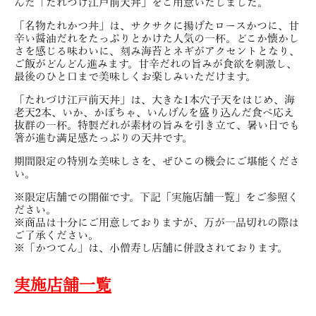
んだ「たれづけ江戸前天丼」をご用意いたしました。
「名物たれかつ丼」は、サクサクに揚げたロースかつに、甘
辛い醤油だれをたっぷりとかけた人気の一杯。どこか懐かし
さを感じる味わいに、刻み海苔とネギがアクセントとなり、
ご飯がどんどん進みます。甘辛だれの旨みが食欲を刺激し、
最後のひと口まで美味しくお楽しみいただけます。
「たれづけ江戸前天丼」は、大きな1本穴子天をはじめ、海
老天2本、いか、かぼちゃ、いんげんを盛り込んだ食べ応え
抜群の一杯。特製だれが素材の旨みを引き立て、暑い日でも
箸が進む満足感たっぷりの天丼です。
期間限定の特別な美味しさを、ぜひこの機会にご堪能くださ
い。
※限定店舗での開催です。下記「実施店舗一覧」をご参照く
ださい。
※商品は十分にご用意しておりますが、万が一品切れの際は
ご了承ください。
※「かつてん」は、小僧寿し店舗に併設されております。
実施店舗一覧