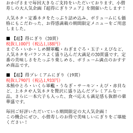
おかげさまで毎回大きなご支持をいただいております、小僧
寿しの大人気企画『超得にぎりフェア』を開催いたします！
人気ネタ・定番ネタをたっぷり詰め込み、ボリュームにも価
格にもこだわった、お得感満載の期間限定メニューをご用意
しました。
■ 【超】得にぎり（20貫）
税抜1,100円（税込1,188円）
まぐろ・いか・しめ鯖軍艦・ねぎまぐろ・玉子・えびなど、
人気ネタをバランスよく盛り込んだ大満足の20貫盛です。定
番の美味しさをたっぷり楽しめる、ボリューム満点のおすす
め商品です。
■ 【超】得プレミアムにぎり（19貫）
税抜1,790円（税込1,933円）
本鮪中とろ・いくら軍艦・うなぎ・サーモン・えび・赤貝な
ど、上ネタや人気ネタを贅沢に盛り込んだプレミアムな一
品。さらに一本穴子も入った、食べ応えも満足感も抜群の豪
華盛です。
毎回ご好評いただいている期間限定の大人気企画！
この機会にぜひ、小僧寿しのお得で美味しいにぎりをご堪能
ください！