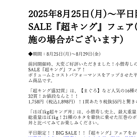
2025年8月25日(月)～平
SALE『超キング』フェア
施の場合がございます)
◆期間：8月25日(月)～8月29日(金)
前回開催時、大変ご好評いただきました！小僧寿しの
SALE『超キング』フェア！
ボリュームとコストパフォーマンスをアップさせた
ム商品です。
「超キング盛32貫」は、【まぐろ】など人気の16種
32貫！お値段なんと！！
1,758円（税込1,898円）！1貫あたり税抜55円と驚
「ほぼ1kg超キング丼」は、小僧寿し史上、最大重
総重量ほぼ1kg！21種のネタを豪快に乗せた圧巻の
丼と比べてみてお楽しみください。
平日限定！！BIG SALE！！『超キング』フェアを