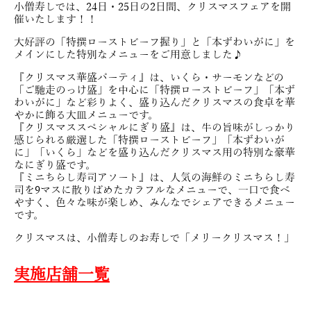
小僧寿しでは、24日・25日の2日間、クリスマスフェアを開
催いたします！！
大好評の「特撰ローストビーフ握り」と「本ずわいがに」を
メインにした特別なメニューをご用意しました♪
『クリスマス華盛パーティ』は、いくら・サーモンなどの
「ご馳走のっけ盛」を中心に「特撰ローストビーフ」「本ず
わいがに」など彩りよく、盛り込んだクリスマスの食卓を華
やかに飾る大皿メニューです。
『クリスマススペシャルにぎり盛』は、牛の旨味がしっかり
感じられる厳選した「特撰ローストビーフ」「本ずわいが
に」「いくら」などを盛り込んだクリスマス用の特別な豪華
なにぎり盛です。
『ミニちらし寿司アソート』は、人気の海鮮のミニちらし寿
司を9マスに散りばめたカラフルなメニューで、一口で食べ
やすく、色々な味が楽しめ、みんなでシェアできるメニュー
です。
クリスマスは、小僧寿しのお寿しで「メリークリスマス！」
実施店舗一覧